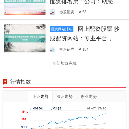
配资排名第一公司：助您财
富增值！
赤盈配资
68
网上配资股票 炒
配资网站排名
股配资网站：专业平台，助
您轻松盈利
富途证券
184
全部加载完成
行情指数
上证走势
深证走势
创业走势