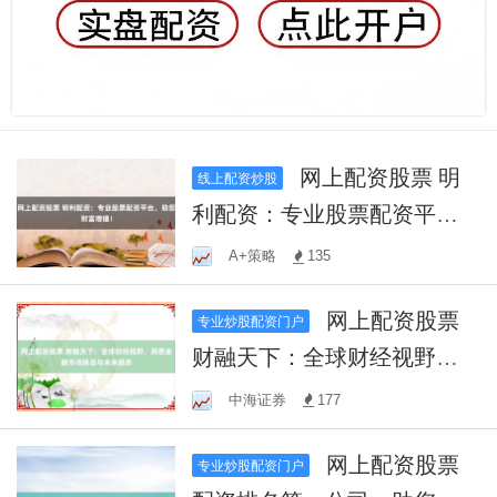
网上配资股票 明
线上配资炒股
利配资：专业股票配资平
台，助您财富增值！
A+策略
135
网上配资股票
专业炒股配资门户
财融天下：全球财经视野，
洞悉金融市场脉动与未来趋
中海证券
177
势
网上配资股票
专业炒股配资门户