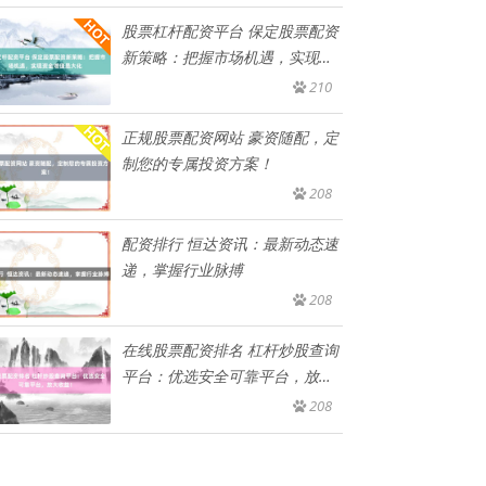
股票杠杆配资平台 保定股票配资
新策略：把握市场机遇，实现资
金
210
正规股票配资网站 豪资随配，定
制您的专属投资方案！
208
配资排行 恒达资讯：最新动态速
递，掌握行业脉搏
208
在线股票配资排名 杠杆炒股查询
平台：优选安全可靠平台，放大
收
208