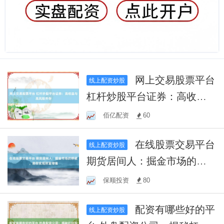
网上交易股票平台
线上配资炒股
杠杆炒股平台证券：高收益
与高风险并存
佰亿配资
60
在线股票交易平台
线上配资炒股
期货居间人：掘金市场的桥
梁，助您实现财富增值
保顺投资
80
配资有哪些好的平
线上配资炒股