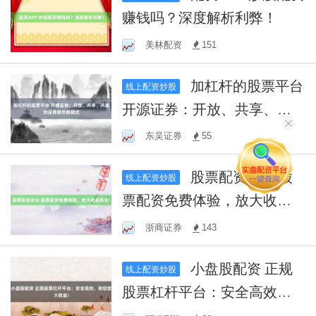
赚钱吗？深度解析利弊！
美林配资
151
加杠杆的股票平台
线上配资炒股
开源证券：开放、共享、共
赢的证券服务新模式
东吴证券
55
股票配资论坛 股
线上配资炒股
票配资免费体验，放大收益
机会！
浙商证券
143
小盘股配资 正规
线上配资炒股
股票杠杆平台：安全高效，
助您放大收益！