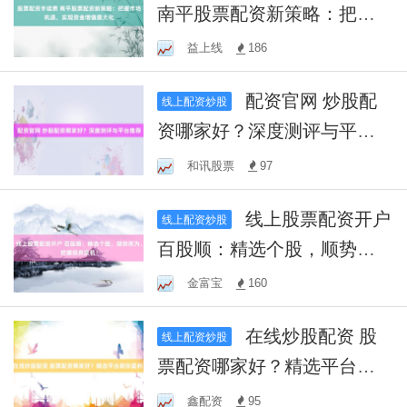
南平股票配资新策略：把握
市场机遇，实现资金增值最
益上线
186
大化
配资官网 炒股配
线上配资炒股
资哪家好？深度测评与平台
推荐
和讯股票
97
线上股票配资开户
线上配资炒股
百股顺：精选个股，顺势而
为，把握投资良机！
金富宝
160
在线炒股配资 股
线上配资炒股
票配资哪家好？精选平台助
你盈利！
鑫配资
95