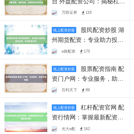
台 外盘配资公司：揭秘杠杆
投资新渠道，高效决策，把
万联证券
119
握全球市场机遇
股民配资炒股 湖
线上配资炒股
州期货配资：专业助力投资
者，高效决策，共创财富未
e路配资
175
来！
股票配资指南 配
线上配资炒股
资门户网：专业服务，助您
财富增值
百利天下
89
杠杆配资官网 配
线上配资炒股
资行情网：掌握最新配资动
态，把握投资机遇！
光大e配
162