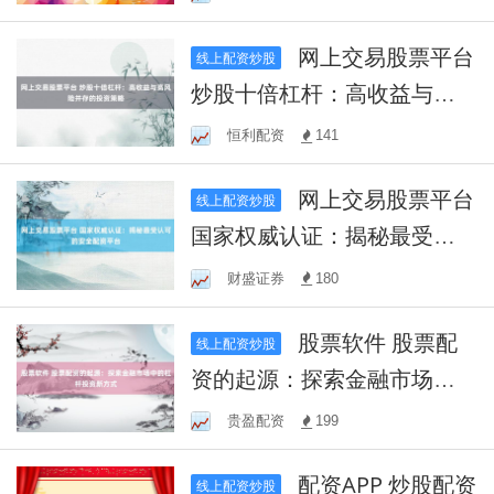
网上交易股票平台
线上配资炒股
炒股十倍杠杆：高收益与高
风险并存的投资策略
恒利配资
141
网上交易股票平台
线上配资炒股
国家权威认证：揭秘最受认
可的安全配资平台
财盛证券
180
股票软件 股票配
线上配资炒股
资的起源：探索金融市场中
的杠杆投资新方式
贵盈配资
199
配资APP 炒股配资
线上配资炒股