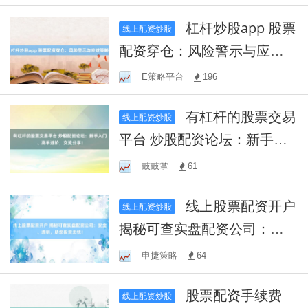
杠杆炒股app 股票
线上配资炒股
配资穿仓：风险警示与应对
策略
E策略平台
196
有杠杆的股票交易
线上配资炒股
平台 炒股配资论坛：新手入
门、高手进阶，交流分享！
鼓鼓掌
61
线上股票配资开户
线上配资炒股
揭秘可查实盘配资公司：安
全、透明，助您投资无忧！
申捷策略
64
股票配资手续费
线上配资炒股