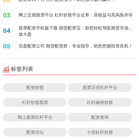
03
网上交易股票平台 杠杆炒股平台证券：高收益与高风险并存
股票配资手机版下载 期货配资宝：助您轻松驾驭期货市场，
04
放大盈
05
实盘配资公司 期货配资群：专业指导，助您把握投资良机！
标签列表
配资炒股
股票百倍杠杆平台
杠杆炒股股票
杠杆融资炒股
网上股票杠杆平台
配资查询
配资论坛
十倍杠杆炒股