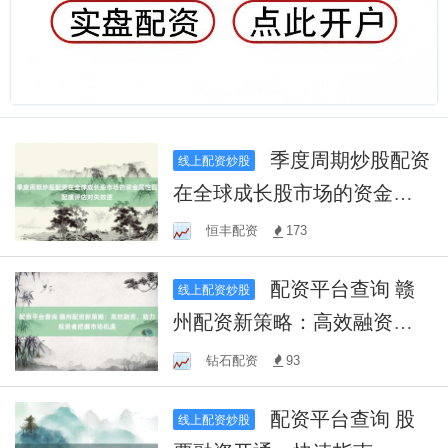
季度周期炒股配资
线上配资炒股
在全球成长股市场的资金属
性匹配度评估对失效逻
恒丰配资
173
配资平台查询 赣
线上配资炒股
州配资新策略：高效融资，
助力投资者把握市场机遇
钻石配资
93
配资平台查询 股
线上配资炒股